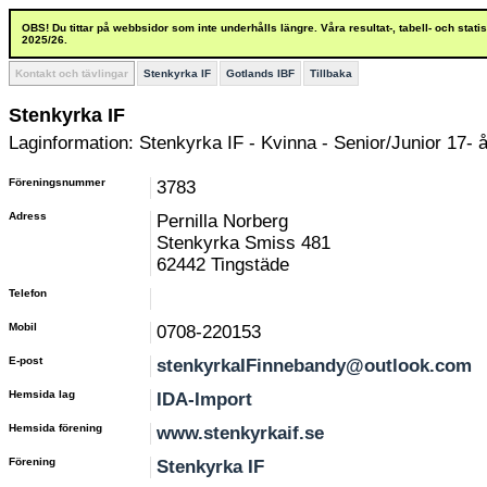
OBS! Du tittar på webbsidor som inte underhålls längre. Våra resultat-, tabell- och stat
2025/26.
Kontakt och tävlingar
Stenkyrka IF
Gotlands IBF
Tillbaka
Stenkyrka IF
Laginformation: Stenkyrka IF - Kvinna - Senior/Junior 17- å
Föreningsnummer
3783
Adress
Pernilla Norberg
Stenkyrka Smiss 481
62442 Tingstäde
Telefon
Mobil
0708-220153
E-post
stenkyrkaIFinnebandy@outlook.com
Hemsida lag
IDA-Import
Hemsida förening
www.stenkyrkaif.se
Förening
Stenkyrka IF