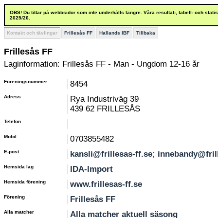
OBS! Du tittar på webbsidor som inte underhålls längre. Våra resultat-, tabell- och stat
2025/26.
Kontakt och tävlingar
Frillesås FF
Hallands IBF
Tillbaka
Frillesås FF
Laginformation: Frillesås FF - Man - Ungdom 12-16 år
Föreningsnummer
8454
Adress
Rya Industriväg 39
439 62 FRILLESÅS
Telefon
Mobil
0703855482
E-post
kansli@frillesas-ff.se; innebandy@fril
Hemsida lag
IDA-Import
Hemsida förening
www.frillesas-ff.se
Förening
Frillesås FF
Alla matcher
Alla matcher aktuell säsong