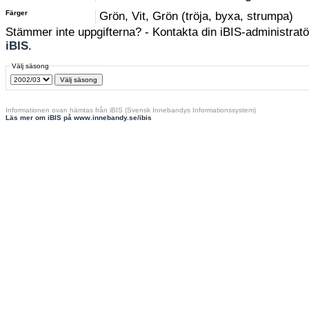
Färger
Grön, Vit, Grön (tröja, byxa, strumpa)
Stämmer inte uppgifterna? - Kontakta din iBIS-administratör
iBIS
.
Välj säsong
Informationen ovan hämtas från iBIS (Svensk Innebandys Informationssystem)
Läs mer om iBIS på www.innebandy.se/ibis