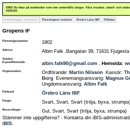
OBS! Du tittar på webbsidor som inte underhålls längre. Våra resultat-, tabell- och stat
2025/26.
Kontaktuppg. och serier
Föreningens matcher
Örebro Läns IBF
Tillbaka
Gropens IF
Föreningsnummer
1802
Adress:
Albin Falk ,Bangatan 39, 71631 Fjugesta
Telefon:
E-post/Hemsida:
albin.falk90@gmail.com
,
Hemsida:
ww
Organisation:
Ordförande:
Martin Nilsson
Kassör:
Th
Borg
Evenemangsansvarig:
Magnus G
Ungdomsansvarig:
Albin Falk
Förbund
Örebro Läns IBF
Färger
Svart, Svart, Svart (tröja, byxa, strumpa
Reservfärger
Gul, Svart, Svart (tröja, byxa, strumpa)
Stämmer inte uppgifterna? - Kontakta din iBIS-administratör
iBIS
.