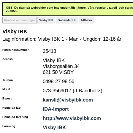
OBS! Du tittar på webbsidor som inte underhålls längre. Våra resultat-, tabell- och stat
2025/26.
Kontakt och tävlingar
Visby IBK
Gotlands IBF
Tillbaka
Visby IBK
Laginformation: Visby IBK 1 - Man - Ungdom 12-16 år
Föreningsnummer
25413
Adress
Visby IBK
Visborgsallén 34
621 50 VISBY
Telefon
0498-27 98 56
Mobil
073-3569017 (J.Bandholtz)
E-post
kansli@visbyibk.com
Hemsida lag
IDA-Import
Hemsida förening
http://www.visbyibk.com
Förening
Visby IBK