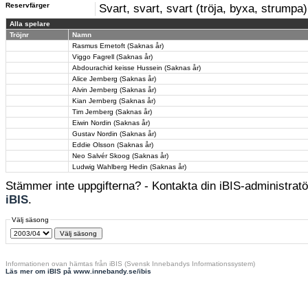
Reservfärger
Svart, svart, svart (tröja, byxa, strumpa)
Alla spelare
Tröjnr
Namn
Rasmus Ernetoft (Saknas år)
Viggo Fagrell (Saknas år)
Abdourachid keisse Hussein (Saknas år)
Alice Jernberg (Saknas år)
Alvin Jernberg (Saknas år)
Kian Jernberg (Saknas år)
Tim Jernberg (Saknas år)
Eiwin Nordin (Saknas år)
Gustav Nordin (Saknas år)
Eddie Olsson (Saknas år)
Neo Salvér Skoog (Saknas år)
Ludwig Wahlberg Hedin (Saknas år)
Stämmer inte uppgifterna? - Kontakta din iBIS-administratör
iBIS
.
Välj säsong
Informationen ovan hämtas från iBIS (Svensk Innebandys Informationssystem)
Läs mer om iBIS på www.innebandy.se/ibis