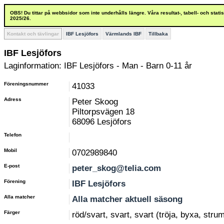
OBS! Du tittar på webbsidor som inte underhålls längre. Våra resultat-, tabell- och stat
2025/26.
Kontakt och tävlingar
IBF Lesjöfors
Värmlands IBF
Tillbaka
IBF Lesjöfors
Laginformation: IBF Lesjöfors - Man - Barn 0-11 år
Föreningsnummer
41033
Adress
Peter Skoog
Piltorpsvägen 18
68096 Lesjöfors
Telefon
Mobil
0702989840
E-post
peter_skog@telia.com
Förening
IBF Lesjöfors
Alla matcher
Alla matcher aktuell säsong
Färger
röd/svart, svart, svart (tröja, byxa, stru