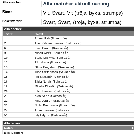
Alla matcher
Alla matcher aktuell säsong
Färger
Vit, Svart, Vit (tröja, byxa, strumpa)
Reservfärger
Svart, Svart, (tröja, byxa, strumpa)
Alla spelare
Tröjnr
Namn
Selma Falk (Saknas år)
2
Alva Välimaa Larsson (Saknas år)
6
Elice Paues (Saknas år)
9
Minou Alsén (Saknas år)
10
Stella Liljekvist (Saknas år)
12
Ella Vestin (Saknas år)
13
Olivia Bergström (Saknas år)
14
Tilde Stefansson (Saknas år)
15
Frida Matsén (Saknas år)
16
Elisia Nordin (Saknas år)
19
Minella Ekström (Saknas år)
20
Ellen Larsson (Saknas år)
21
Aida Sane (Saknas år)
22
Milja Löfgren (Saknas år)
23
Nellie Pettersson (Saknas år)
24
Adina Larsson (Saknas år)
51
Lily Edgren (Saknas år)
Alla ledare
Namn
L
Boel Bergfors
T