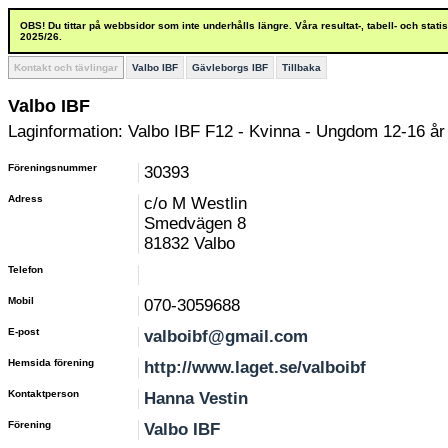
OBS! Du tittar på webbsidor som inte underhålls längre. Våra resultat-, tabell- och stat
2025/26.
Kontakt och tävlingar
Valbo IBF
Gävleborgs IBF
Tillbaka
Valbo IBF
Laginformation: Valbo IBF F12 - Kvinna - Ungdom 12-16 år
Föreningsnummer
30393
Adress
c/o M Westlin
Smedvägen 8
81832 Valbo
Telefon
Mobil
070-3059688
E-post
valboibf@gmail.com
Hemsida förening
http://www.laget.se/valboibf
Kontaktperson
Hanna Vestin
Förening
Valbo IBF