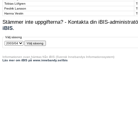
Tobias Löfgren
T
Fredrik Larsson
T
Hanna Vestin
T
Stämmer inte uppgifterna? - Kontakta din iBIS-administratör
iBIS
.
Välj säsong
Informationen ovan hämtas från iBIS (Svensk Innebandys Informationssystem)
Läs mer om iBIS på www.innebandy.se/ibis