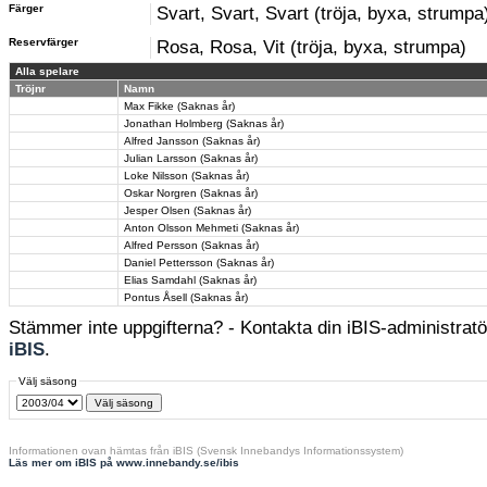
Färger
Svart, Svart, Svart (tröja, byxa, strumpa
Reservfärger
Rosa, Rosa, Vit (tröja, byxa, strumpa)
Alla spelare
Tröjnr
Namn
Max Fikke (Saknas år)
Jonathan Holmberg (Saknas år)
Alfred Jansson (Saknas år)
Julian Larsson (Saknas år)
Loke Nilsson (Saknas år)
Oskar Norgren (Saknas år)
Jesper Olsen (Saknas år)
Anton Olsson Mehmeti (Saknas år)
Alfred Persson (Saknas år)
Daniel Pettersson (Saknas år)
Elias Samdahl (Saknas år)
Pontus Åsell (Saknas år)
Stämmer inte uppgifterna? - Kontakta din iBIS-administratör
iBIS
.
Välj säsong
Informationen ovan hämtas från iBIS (Svensk Innebandys Informationssystem)
Läs mer om iBIS på www.innebandy.se/ibis