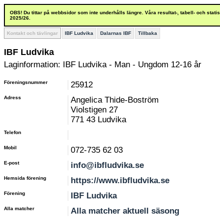
OBS! Du tittar på webbsidor som inte underhålls längre. Våra resultat-, tabell- och stat
2025/26.
Kontakt och tävlingar
IBF Ludvika
Dalarnas IBF
Tillbaka
IBF Ludvika
Laginformation: IBF Ludvika - Man - Ungdom 12-16 år
Föreningsnummer
25912
Adress
Angelica Thide-Boström
Violstigen 27
771 43 Ludvika
Telefon
Mobil
072-735 62 03
E-post
info@ibfludvika.se
Hemsida förening
https://www.ibfludvika.se
Förening
IBF Ludvika
Alla matcher
Alla matcher aktuell säsong