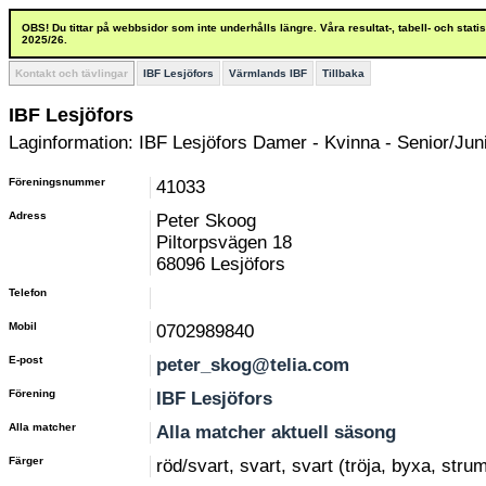
OBS! Du tittar på webbsidor som inte underhålls längre. Våra resultat-, tabell- och stat
2025/26.
Kontakt och tävlingar
IBF Lesjöfors
Värmlands IBF
Tillbaka
IBF Lesjöfors
Laginformation: IBF Lesjöfors Damer - Kvinna - Senior/Juni
Föreningsnummer
41033
Adress
Peter Skoog
Piltorpsvägen 18
68096 Lesjöfors
Telefon
Mobil
0702989840
E-post
peter_skog@telia.com
Förening
IBF Lesjöfors
Alla matcher
Alla matcher aktuell säsong
Färger
röd/svart, svart, svart (tröja, byxa, stru