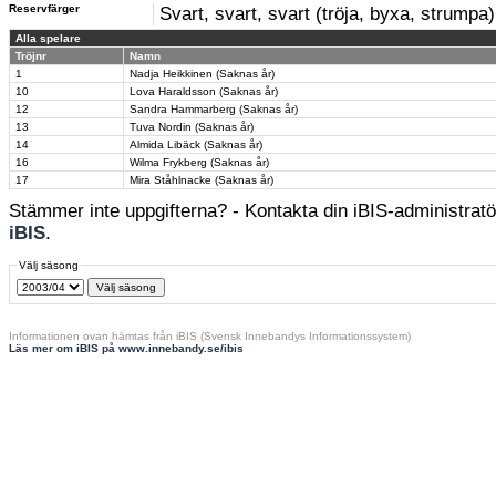
Reservfärger
Svart, svart, svart (tröja, byxa, strumpa)
Alla spelare
Tröjnr
Namn
1
Nadja Heikkinen (Saknas år)
10
Lova Haraldsson (Saknas år)
12
Sandra Hammarberg (Saknas år)
13
Tuva Nordin (Saknas år)
14
Almida Libäck (Saknas år)
16
Wilma Frykberg (Saknas år)
17
Mira Ståhlnacke (Saknas år)
Stämmer inte uppgifterna? - Kontakta din iBIS-administratör
iBIS
.
Välj säsong
Informationen ovan hämtas från iBIS (Svensk Innebandys Informationssystem)
Läs mer om iBIS på www.innebandy.se/ibis