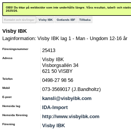
OBS! Du tittar på webbsidor som inte underhålls längre. Våra resultat-, tabell- och stat
2025/26.
Kontakt och tävlingar
Visby IBK
Gotlands IBF
Tillbaka
Visby IBK
Laginformation: Visby IBK lag 1 - Man - Ungdom 12-16 år
Föreningsnummer
25413
Adress
Visby IBK
Visborgsallén 34
621 50 VISBY
Telefon
0498-27 98 56
Mobil
073-3569017 (J.Bandholtz)
E-post
kansli@visbyibk.com
Hemsida lag
IDA-Import
Hemsida förening
http://www.visbyibk.com
Förening
Visby IBK