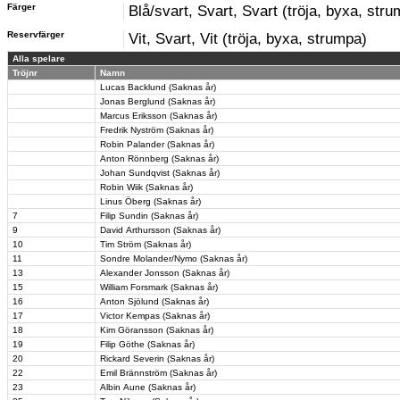
Färger
Blå/svart, Svart, Svart (tröja, byxa, str
Reservfärger
Vit, Svart, Vit (tröja, byxa, strumpa)
Alla spelare
Tröjnr
Namn
Lucas Backlund (Saknas år)
Jonas Berglund (Saknas år)
Marcus Eriksson (Saknas år)
Fredrik Nyström (Saknas år)
Robin Palander (Saknas år)
Anton Rönnberg (Saknas år)
Johan Sundqvist (Saknas år)
Robin Wiik (Saknas år)
Linus Öberg (Saknas år)
7
Filip Sundin (Saknas år)
9
David Arthursson (Saknas år)
10
Tim Ström (Saknas år)
11
Sondre Molander/Nymo (Saknas år)
13
Alexander Jonsson (Saknas år)
15
William Forsmark (Saknas år)
16
Anton Sjölund (Saknas år)
17
Victor Kempas (Saknas år)
18
Kim Göransson (Saknas år)
19
Filip Göthe (Saknas år)
20
Rickard Severin (Saknas år)
22
Emil Brännström (Saknas år)
23
Albin Aune (Saknas år)