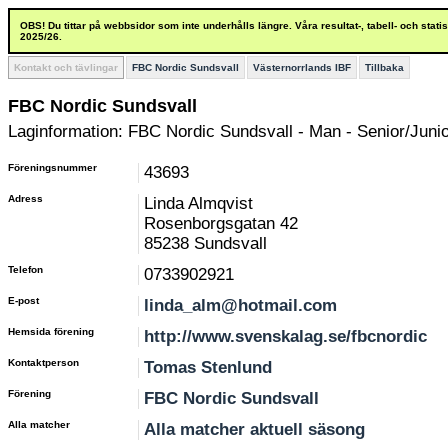
OBS! Du tittar på webbsidor som inte underhålls längre. Våra resultat-, tabell- och stat
2025/26.
Kontakt och tävlingar
FBC Nordic Sundsvall
Västernorrlands IBF
Tillbaka
FBC Nordic Sundsvall
Laginformation: FBC Nordic Sundsvall - Man - Senior/Junio
Föreningsnummer
43693
Adress
Linda Almqvist
Rosenborgsgatan 42
85238 Sundsvall
Telefon
0733902921
E-post
linda_alm@hotmail.com
Hemsida förening
http://www.svenskalag.se/fbcnordic
Kontaktperson
Tomas Stenlund
Förening
FBC Nordic Sundsvall
Alla matcher
Alla matcher aktuell säsong