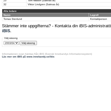
25
Tom Nilsson (Saknas år)
32
Viktor Lindgren (Saknas år)
Alla ledare
Namn
Lagroll
Tomas Stenlund
Kontaktperson
Stämmer inte uppgifterna? - Kontakta din iBIS-administratör
iBIS
.
Välj säsong
Informationen ovan hämtas från iBIS (Svensk Innebandys Informationssystem)
Läs mer om iBIS på www.innebandy.se/ibis