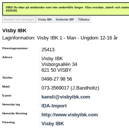
OBS! Du tittar på webbsidor som inte underhålls längre. Våra resultat-, tabell- och stat
2025/26.
Kontakt och tävlingar
Visby IBK
Gotlands IBF
Tillbaka
Visby IBK
Laginformation: Visby IBK 1 - Man - Ungdom 12-16 år
Föreningsnummer
25413
Adress
Visby IBK
Visborgsallén 34
621 50 VISBY
Telefon
0498-27 98 56
Mobil
073-3569017 (J.Bandholtz)
E-post
kansli@visbyibk.com
Hemsida lag
IDA-Import
Hemsida förening
http://www.visbyibk.com
Förening
Visby IBK