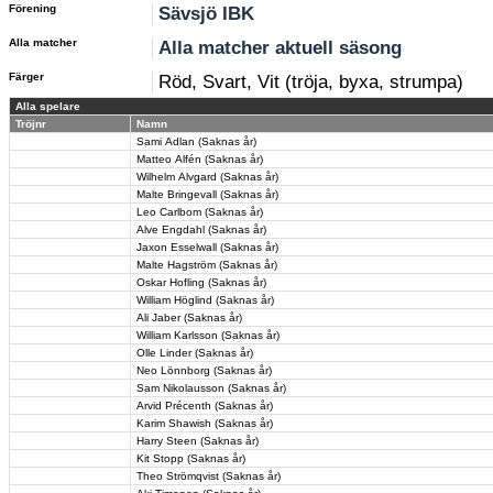
Förening
Sävsjö IBK
Alla matcher
Alla matcher aktuell säsong
Färger
Röd, Svart, Vit (tröja, byxa, strumpa)
Alla spelare
Tröjnr
Namn
Sami Adlan (Saknas år)
Matteo Alfén (Saknas år)
Wilhelm Alvgard (Saknas år)
Malte Bringevall (Saknas år)
Leo Carlbom (Saknas år)
Alve Engdahl (Saknas år)
Jaxon Esselwall (Saknas år)
Malte Hagström (Saknas år)
Oskar Hofling (Saknas år)
William Höglind (Saknas år)
Ali Jaber (Saknas år)
William Karlsson (Saknas år)
Olle Linder (Saknas år)
Neo Lönnborg (Saknas år)
Sam Nikolausson (Saknas år)
Arvid Précenth (Saknas år)
Karim Shawish (Saknas år)
Harry Steen (Saknas år)
Kit Stopp (Saknas år)
Theo Strömqvist (Saknas år)