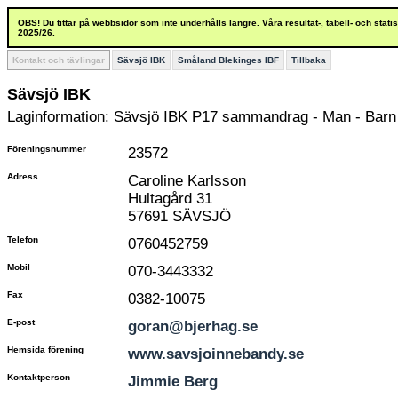
OBS! Du tittar på webbsidor som inte underhålls längre. Våra resultat-, tabell- och stat
2025/26.
Kontakt och tävlingar
Sävsjö IBK
Småland Blekinges IBF
Tillbaka
Sävsjö IBK
Laginformation: Sävsjö IBK P17 sammandrag - Man - Barn 
Föreningsnummer
23572
Adress
Caroline Karlsson
Hultagård 31
57691 SÄVSJÖ
Telefon
0760452759
Mobil
070-3443332
Fax
0382-10075
E-post
goran@bjerhag.se
Hemsida förening
www.savsjoinnebandy.se
Kontaktperson
Jimmie Berg