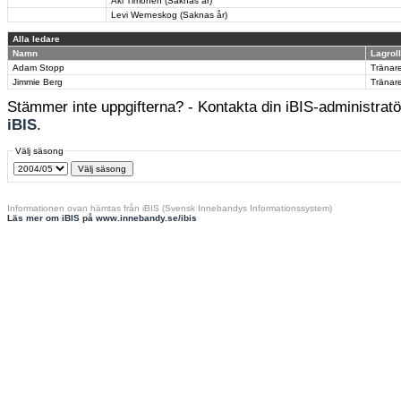
Aki Timonen (Saknas år)
Levi Werneskog (Saknas år)
Alla ledare
Namn
Lagroll
Adam Stopp
Tränar
Jimmie Berg
Tränar
Stämmer inte uppgifterna? - Kontakta din iBIS-administratör
iBIS
.
Välj säsong
Informationen ovan hämtas från iBIS (Svensk Innebandys Informationssystem)
Läs mer om iBIS på www.innebandy.se/ibis