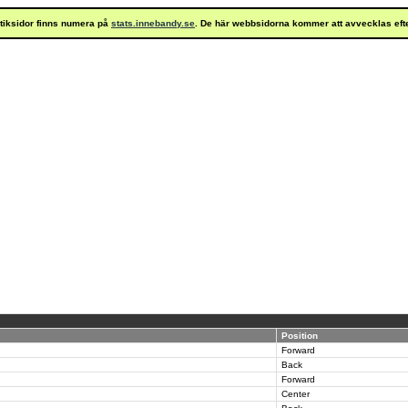
istiksidor finns numera på
stats.innebandy.se
. De här webbsidorna kommer att avvecklas eft
Position
Forward
Back
Forward
Center