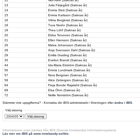
12
Nell Akre (Saknas år)
13
Julia Färjegård (Saknas år)
14
Emma Slott (Saknas år)
15
Emma Karlsson (Saknas år)
16
Vilma Bergkvist (Saknas år)
18
Tuva Norén (Saknas år)
19
Thea Löhf (Saknas år)
20
Ebba Tervonen (Saknas år)
21
Ellen Hansson (Saknas år)
26
Malva Johansson (Saknas år)
28
Anja Svensson Dahl (Saknas år)
29
Emilia Grading (Saknas år)
35
Evelinn Brandt (Saknas år)
44
Ida-Maria Ekström (Saknas år)
56
Emma Lundmark (Saknas år)
57
Nora Bergman (Saknas år)
58
Alice Zettergren (Saknas år)
64
Freja Bonde Rajalahti (Saknas år)
69
Elsa Öhrn (Saknas år)
72
Nellie Norrström (Saknas år)
Stämmer inte uppgifterna? - Kontakta din iBIS-administratör i föreningen eller
ändra i iBIS
.
Välj säsong
Informationen ovan hämtas från iBIS (Svensk Innebandys Informationssystem)
Läs mer om iBIS på www.innebandy.se/ibis