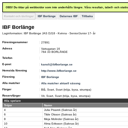
OBS! Du tittar på webbsidor som inte underhålls längre. Våra resultat-, tabell- och stat
Kontakt och tävlingar
IBF Borlänge
Dalarnas IBF
Tillbaka
IBF Borlänge
Laginformation: IBF Borlänge JAS DJ18 - Kvinna - Senior/Junior 17- år
Föreningsnummer
27891
Adress
Vattugatan 16
784 33 BORLÄNGE
Telefon
E-post
kansli@ibfborlange.se
Hemsida förening
http://www.ibfborlange.se
Förening
IBF Borlänge
Alla matcher
Alla matcher aktuell säsong
Färger
Blå, Svart, Svart (tröja, byxa, strumpa)
Reservfärger
Vit, Svart, Svart (tröja, byxa, strumpa)
Alla spelare
Tröjnr
Namn
4
Julia Pisarek (Saknas år)
6
Tilde Olsson (Saknas år)
8
Meja Molinder (Saknas år)
10
Alma Eriksson (Saknas år)