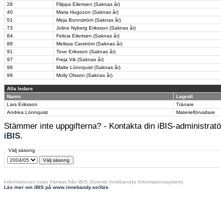
28
Filippa Eilertsen (Saknas år)
40
Maria Hugozon (Saknas år)
51
Meja Bonnström (Saknas år)
73
Joline Nyberg Eriksson (Saknas år)
84
Felicia Eilertsen (Saknas år)
88
Melissa Carström (Saknas år)
91
Tove Eriksson (Saknas år)
97
Freja Vik (Saknas år)
98
Malte Lönnquist (Saknas år)
99
Molly Olsson (Saknas år)
Alla ledare
Namn
Lagroll
Lars Eriksson
Tränare
Andrea Lönnquist
Materielförvaltare
Stämmer inte uppgifterna? - Kontakta din iBIS-administratör
iBIS
.
Välj säsong
Informationen ovan hämtas från iBIS (Svensk Innebandys Informationssystem)
Läs mer om iBIS på www.innebandy.se/ibis