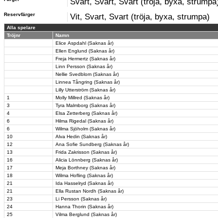
Svart, Svart, Svart (tröja, byxa, strumpa
Reservfärger
Vit, Svart, Svart (tröja, byxa, strumpa)
Alla spelare
Tröjnr
Namn
Elice Aspdahl (Saknas år)
Ellen Englund (Saknas år)
Freja Hermertz (Saknas år)
Linn Persson (Saknas år)
Nellie Svedblom (Saknas år)
Linnea Tångring (Saknas år)
Lilly Utterström (Saknas år)
1
Molly Millred (Saknas år)
3
Tyra Malmborg (Saknas år)
4
Elsa Zetterberg (Saknas år)
6
Hilma Rigedal (Saknas år)
6
Wilma Sjöholm (Saknas år)
10
Alva Hedin (Saknas år)
12
Ana Sofie Sundberg (Saknas år)
13
Frida Zakrisson (Saknas år)
16
Alicia Lönnberg (Saknas år)
17
Meja Borthney (Saknas år)
18
Wilma Hofling (Saknas år)
21
Ida Hasselryd (Saknas år)
21
Ella Rustan Nordh (Saknas år)
23
Li Persson (Saknas år)
24
Hanna Thorin (Saknas år)
25
Vilma Berglund (Saknas år)