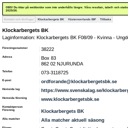
OBS! Du tittar på webbsidor som inte underhålls längre. Våra resultat-, tabell- och stat
2025/26.
Kontakt och tävlingar
Klockarbergets BK
Västernorrlands IBF
Tillbaka
Klockarbergets BK
Laginformation: Klockarbergets BK F08/09 - Kvinna - Ung
Föreningsnummer
38222
Adress
Box 83
862 02 NJURUNDA
Telefon
073-3118725
E-post
ordforande@klockarbergetsbk.se
Hemsida lag
https://www.svenskalag.se/klockarber
Hemsida förening
www.klockarbergetsbk.se
Kontaktperson
Förening
Klockarbergets BK
Alla matcher
Alla matcher aktuell säsong
Färger