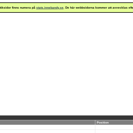
istiksidor finns numera på
stats.innebandy.se
. De här webbsidorna kommer att avvecklas eft
Position