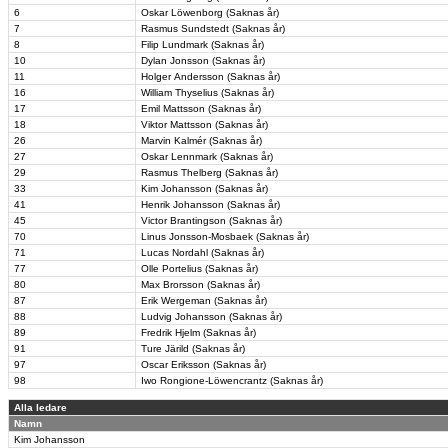
6
Oskar Löwenborg (Saknas år)
7
Rasmus Sundstedt (Saknas år)
8
Filip Lundmark (Saknas år)
10
Dylan Jonsson (Saknas år)
11
Holger Andersson (Saknas år)
16
William Thyselius (Saknas år)
17
Emil Mattsson (Saknas år)
18
Viktor Mattsson (Saknas år)
26
Marvin Kalmér (Saknas år)
27
Oskar Lennmark (Saknas år)
29
Rasmus Thelberg (Saknas år)
33
Kim Johansson (Saknas år)
41
Henrik Johansson (Saknas år)
45
Victor Brantingson (Saknas år)
70
Linus Jonsson-Mosbaek (Saknas år)
71
Lucas Nordahl (Saknas år)
77
Olle Portelius (Saknas år)
80
Max Brorsson (Saknas år)
87
Erik Wergeman (Saknas år)
88
Ludvig Johansson (Saknas år)
89
Fredrik Hjelm (Saknas år)
91
Ture Järild (Saknas år)
97
Oscar Eriksson (Saknas år)
98
Iwo Rongione-Löwencrantz (Saknas år)
Alla ledare
Namn
Kim Johansson