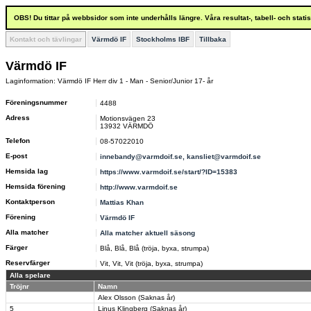
OBS! Du tittar på webbsidor som inte underhålls längre. Våra resultat-, tabell- och stat
Kontakt och tävlingar
Värmdö IF
Stockholms IBF
Tillbaka
Värmdö IF
Laginformation: Värmdö IF Herr div 1 - Man - Senior/Junior 17- år
Föreningsnummer
4488
Adress
Motionsvägen 23
13932 VÄRMDÖ
Telefon
08-57022010
E-post
innebandy@varmdoif.se, kansliet@varmdoif.se
Hemsida lag
https://www.varmdoif.se/start/?ID=15383
Hemsida förening
http://www.varmdoif.se
Kontaktperson
Mattias Khan
Förening
Värmdö IF
Alla matcher
Alla matcher aktuell säsong
Färger
Blå, Blå, Blå (tröja, byxa, strumpa)
Reservfärger
Vit, Vit, Vit (tröja, byxa, strumpa)
Alla spelare
Tröjnr
Namn
Alex Olsson (Saknas år)
5
Linus Klingberg (Saknas år)