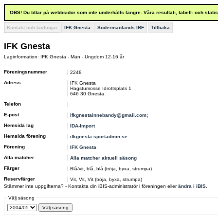
OBS! Du tittar på webbsidor som inte underhålls längre. Våra resultat-, tabell- och stat
Kontakt och tävlingar
IFK Gnesta
Södermanlands IBF
Tillbaka
IFK Gnesta
Laginformation: IFK Gnesta - Man - Ungdom 12-16 år
Föreningsnummer
2248
Adress
IFK Gnesta
Hagstumosse Idrottsplats 1
646 30 Gnesta
Telefon
E-post
ifkgnestainnebandy@gmail.com;
Hemsida lag
IDA-Import
Hemsida förening
ifkgnesta.sportadmin.se
Förening
IFK Gnesta
Alla matcher
Alla matcher aktuell säsong
Färger
Blå/vit, blå, blå (tröja, byxa, strumpa)
Reservfärger
Vit, Vit, Vit (tröja, byxa, strumpa)
Stämmer inte uppgifterna? - Kontakta din iBIS-administratör i föreningen eller
ändra i iBIS
.
Välj säsong