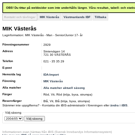
OBS! Du tittar på webbsidor som inte underhålls längre. Våra resultat-, tabell- och stat
Kontakt och tävlingar
MIK Västerås
Västmanlands IBF
Tillbaka
MIK Västerås
Laginformation: MIK Västerås - Man - Senior/Junior 17- år
Föreningsnummer
2929
Adress
Sintervägen 14
721 30 VÄSTERÅS
Telefon
021 - 35 35 29
E-post
Hemsida lag
IDA-Import
Förening
MIK Västerås
Alla matcher
Alla matcher aktuell säsong
Färger
Röd, Vit, Röd (tröja, byxa, strumpa)
Reservfärger
Blå, Vit, Blå (tröja, byxa, strumpa)
Stämmer inte uppgifterna? - Kontakta din iBIS-administratör i föreningen eller
ändra i iBIS
.
Välj säsong
Informationen ovan hämtas från iBIS (Svensk Innebandys Informationssystem)