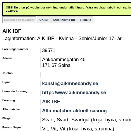
OBS! Du tittar på webbsidor som inte underhålls längre. Våra resultat-, tabell- och stat
2025/26.
Kontakt och tävlingar
AIK IBF
Stockholms IBF
Tillbaka
AIK IBF
Laginformation: AIK IBF - Kvinna - Senior/Junior 17- år
Föreningsnummer
39571
Adress
Ankdammsgatan 46
171 67 Solna
Telefon
E-post
kansli@aikinnebandy.se
Hemsida förening
http://www.aikinnebandy.se
Förening
AIK IBF
Alla matcher
Alla matcher aktuell säsong
Färger
Svart, Svart, Svartgul (tröja, byxa, stru
Reservfärger
Vit, Vit, Vit (tröja, byxa, strumpa)