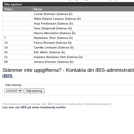
Alla spelare
Tröjnr
Namn
Louise Bohman (Saknas år)
Wilda Deland Larsson (Saknas år)
Anja Freidestam (Saknas år)
Sara Stegervall (Saknas år)
Hanna Wernström (Saknas år)
7
Madeleine Öhrn (Saknas år)
13
Fanny Bromark (Saknas år)
16
Camilla Lindqvist (Saknas år)
20
Elin Wizén (Saknas år)
21
Katarina Bäckman Hed (Saknas år)
69
Jessica Ericsson (Saknas år)
Stämmer inte uppgifterna? - Kontakta din iBIS-administratör
iBIS
.
Välj säsong
Informationen ovan hämtas från iBIS (Svensk Innebandys Informationssystem)
Läs mer om iBIS på www.innebandy.se/ibis