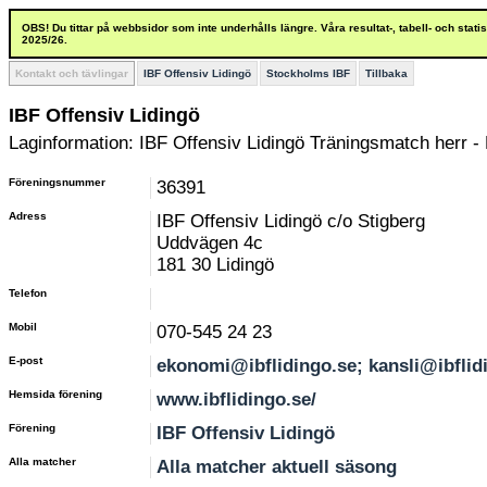
OBS! Du tittar på webbsidor som inte underhålls längre. Våra resultat-, tabell- och stat
2025/26.
Kontakt och tävlingar
IBF Offensiv Lidingö
Stockholms IBF
Tillbaka
IBF Offensiv Lidingö
Laginformation: IBF Offensiv Lidingö Träningsmatch herr - 
Föreningsnummer
36391
Adress
IBF Offensiv Lidingö c/o Stigberg
Uddvägen 4c
181 30 Lidingö
Telefon
Mobil
070-545 24 23
E-post
ekonomi@ibflidingo.se; kansli@ibflid
Hemsida förening
www.ibflidingo.se/
Förening
IBF Offensiv Lidingö
Alla matcher
Alla matcher aktuell säsong