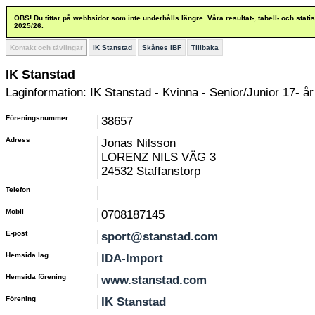
OBS! Du tittar på webbsidor som inte underhålls längre. Våra resultat-, tabell- och stat
2025/26.
Kontakt och tävlingar
IK Stanstad
Skånes IBF
Tillbaka
IK Stanstad
Laginformation: IK Stanstad - Kvinna - Senior/Junior 17- år
Föreningsnummer
38657
Adress
Jonas Nilsson
LORENZ NILS VÄG 3
24532 Staffanstorp
Telefon
Mobil
0708187145
E-post
sport@stanstad.com
Hemsida lag
IDA-Import
Hemsida förening
www.stanstad.com
Förening
IK Stanstad