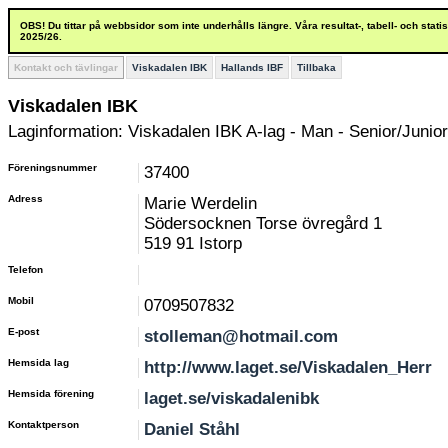
OBS! Du tittar på webbsidor som inte underhålls längre. Våra resultat-, tabell- och stat
2025/26.
Kontakt och tävlingar
Viskadalen IBK
Hallands IBF
Tillbaka
Viskadalen IBK
Laginformation: Viskadalen IBK A-lag - Man - Senior/Junior
Föreningsnummer
37400
Adress
Marie Werdelin
Södersocknen Torse övregård 1
519 91 Istorp
Telefon
Mobil
0709507832
E-post
stolleman@hotmail.com
Hemsida lag
http://www.laget.se/Viskadalen_Herr
Hemsida förening
laget.se/viskadalenibk
Kontaktperson
Daniel Ståhl