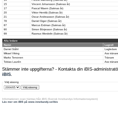
15
Vincent Johansson (Saknas år)
17
Pascal Waern (Saknas år)
20
Viktor Hentilä (Saknas år)
21
Oscar Andreasson (Saknas år)
78
Daniel Giger (Saknas år)
87
Marcus Erdman (Saknas år)
90
Simon Börjesson (Saknas år)
99
Rasmus Werdelin (Saknas år)
Alla ledare
Namn
Lagroll
Daniel Ståhl
Lagledare
Mikael Viking
Ass tränar
Marko Tervonen
Tränare
Tobias Laurén
Ass tränar
Stämmer inte uppgifterna? - Kontakta din iBIS-administratör
iBIS
.
Välj säsong
Informationen ovan hämtas från iBIS (Svensk Innebandys Informationssystem)
Läs mer om iBIS på www.innebandy.se/ibis