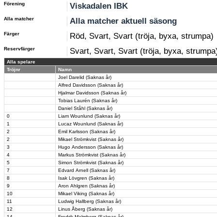
Förening
Viskadalen IBK
Alla matcher
Alla matcher aktuell säsong
Färger
Röd, Svart, Svart (tröja, byxa, strumpa)
Reservfärger
Svart, Svart, Svart (tröja, byxa, strumpa
Alla spelare
Tröjnr
Namn
Joel Darelid (Saknas år)
Alfred Davidsson (Saknas år)
Hjalmar Davidsson (Saknas år)
Tobias Laurén (Saknas år)
Daniel Ståhl (Saknas år)
0
Liam Wounlund (Saknas år)
1
Lucaz Wounlund (Saknas år)
2
Emil Karlsson (Saknas år)
2
Mikael Strömkvist (Saknas år)
3
Hugo Andersson (Saknas år)
4
Markus Strömkvist (Saknas år)
5
Simon Strömkvist (Saknas år)
7
Edvard Arnell (Saknas år)
8
Isak Lövgren (Saknas år)
9
Aron Ahlgren (Saknas år)
10
Mikael Viking (Saknas år)
11
Ludwig Hallberg (Saknas år)
12
Linus Åberg (Saknas år)
14
Fredrik Malmberg (Saknas år)