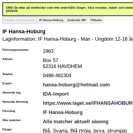
OBS! Du tittar på webbsidor som inte underhålls längre. Våra resultat-, tabell- och stat
2025/26.
Kontakt och tävlingar
IF Hansa-Hoburg
Gotlands IBF
Tillbaka
IF Hansa-Hoburg
Laginformation: IF Hansa-Hoburg - Man - Ungdom 12-16 å
Föreningsnummer
1963
Adress
Box 57
62316 HAVDHEM
Telefon
0498-481304
E-post
hansa-hoburg@hotmail.com
Hemsida lag
IDA-Import
Hemsida förening
https://www.laget.se/IFHANSAHOBU
Förening
IF Hansa-Hoburg
Alla matcher
Alla matcher aktuell säsong
Färger
Blå, Svarta, Blå (tröja, byxa, strumpa)