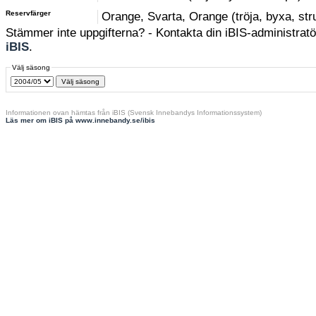
Reservfärger
Orange, Svarta, Orange (tröja, byxa, st
Stämmer inte uppgifterna? - Kontakta din iBIS-administratör
iBIS
.
Välj säsong
Informationen ovan hämtas från iBIS (Svensk Innebandys Informationssystem)
Läs mer om iBIS på www.innebandy.se/ibis