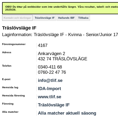
OBS! Du tittar på webbsidor som inte underhålls längre. Våra resultat-, tabell- och stat
2025/26.
Kontakt och tävlingar
Träslövsläge IF
Hallands IBF
Tillbaka
Träslövsläge IF
Laginformation: Träslövsläge IF - Kvinna - Senior/Junior 17
Föreningsnummer
4167
Adress
Ankarvägen 2
432 74 TRÄSLÖVSLÄGE
Telefon
0340-411 68
0760-22 47 76
E-post
info@tlif.se
Hemsida lag
IDA-Import
Hemsida förening
www.tlif.se
Förening
Träslövsläge IF
Alla matcher
Alla matcher aktuell säsong