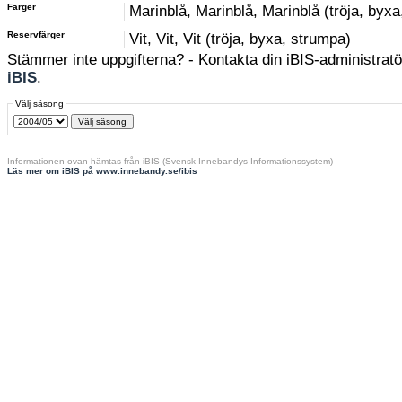
Färger
Marinblå, Marinblå, Marinblå (tröja, byx
Reservfärger
Vit, Vit, Vit (tröja, byxa, strumpa)
Stämmer inte uppgifterna? - Kontakta din iBIS-administratör
iBIS
.
Välj säsong
Informationen ovan hämtas från iBIS (Svensk Innebandys Informationssystem)
Läs mer om iBIS på www.innebandy.se/ibis