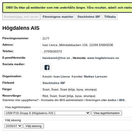
OBS! Du tittar på webbsidor som inte underhålls längre. Våra resultat-, tabell- och stat
Kontaktuppg. och serier
Föreningens matcher
Stockholms IBF
Tillbaka
Högdalens AIS
Föreningsnummer
2177
Adress:
Ivan Llorca ,Mölndalsbacken 134, 12266 ENSKEDE
Telefon:
, 0705630373
E-post/Hemsida:
haiskansli@live.se
,
Hemsida:
www.hogdalensais.se
Sociala medier:
Organisation:
Kassör:
Ivan Llorca
Kanslist:
Mattias Larsson
Förbund
Stockholms IBF
Färger
Svart, Svart, Svart (tröja, byxa, strumpa)
Reservfärger
Röd, Svart, Svart (tröja, byxa, strumpa)
Stämmer inte uppgifterna? - Kontakta din iBIS-administratör i föreningen eller
ändra i iBIS
.
Visa laginformation
Välj säsong