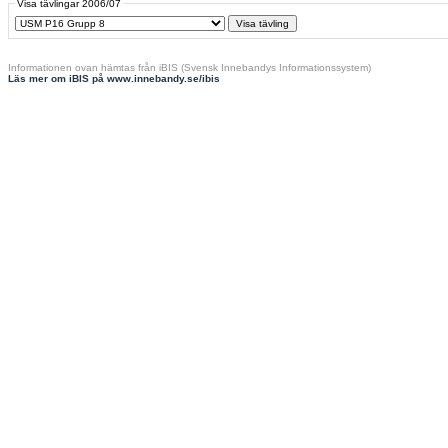
Visa tävlingar 2006/07
Informationen ovan hämtas från iBIS (Svensk Innebandys Informationssystem)
Läs mer om iBIS på www.innebandy.se/ibis