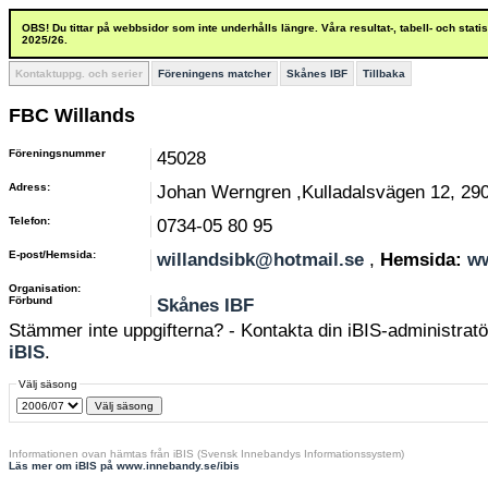
OBS! Du tittar på webbsidor som inte underhålls längre. Våra resultat-, tabell- och stat
2025/26.
Kontaktuppg. och serier
Föreningens matcher
Skånes IBF
Tillbaka
FBC Willands
Föreningsnummer
45028
Adress:
Johan Werngren ,Kulladalsvägen 12, 290
Telefon:
0734-05 80 95
E-post/Hemsida:
willandsibk@hotmail.se
,
Hemsida:
ww
Organisation:
Förbund
Skånes IBF
Stämmer inte uppgifterna? - Kontakta din iBIS-administratör
iBIS
.
Välj säsong
Informationen ovan hämtas från iBIS (Svensk Innebandys Informationssystem)
Läs mer om iBIS på www.innebandy.se/ibis