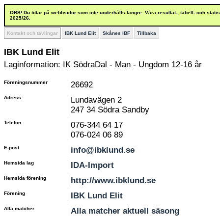
OBS! Du tittar på webbsidor som inte underhålls längre. Våra resultat-, tabell- och stat
2025/26.
Kontakt och tävlingar
IBK Lund Elit
Skånes IBF
Tillbaka
IBK Lund Elit
Laginformation: IK SödraDal - Man - Ungdom 12-16 år
Föreningsnummer
26692
Adress
Lundavägen 2
247 34 Södra Sandby
Telefon
076-344 64 17
076-024 06 89
E-post
info@ibklund.se
Hemsida lag
IDA-Import
Hemsida förening
http://www.ibklund.se
Förening
IBK Lund Elit
Alla matcher
Alla matcher aktuell säsong