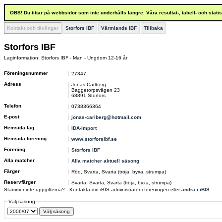
OBS! Du tittar på webbsidor som inte underhålls längre. Våra resultat-, tabell- och stat
Kontakt och tävlingar
Storfors IBF
Värmlands IBF
Tillbaka
Storfors IBF
Laginformation: Storfors IBF - Man - Ungdom 12-16 år
Föreningsnummer
27347
Adress
Jonas Carlberg
Baggetorpsvägen 23
68891 Storfors
Telefon
0738366364
E-post
jonas-carlberg@hotmail.com
Hemsida lag
IDA-Import
Hemsida förening
www.storforsibf.se
Förening
Storfors IBF
Alla matcher
Alla matcher aktuell säsong
Färger
Röd, Svarta, Svarta (tröja, byxa, strumpa)
Reservfärger
Svarta, Svarta, Svarta (tröja, byxa, strumpa)
Stämmer inte uppgifterna? - Kontakta din iBIS-administratör i föreningen eller
ändra i iBIS
.
Välj säsong