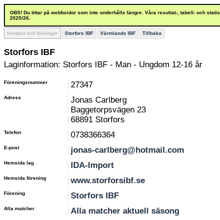
OBS! Du tittar på webbsidor som inte underhålls längre. Våra resultat-, tabell- och stat
2025/26.
Kontakt och tävlingar
Storfors IBF
Värmlands IBF
Tillbaka
Storfors IBF
Laginformation: Storfors IBF - Man - Ungdom 12-16 år
Föreningsnummer
27347
Adress
Jonas Carlberg
Baggetorpsvägen 23
68891 Storfors
Telefon
0738366364
E-post
jonas-carlberg@hotmail.com
Hemsida lag
IDA-Import
Hemsida förening
www.storforsibf.se
Förening
Storfors IBF
Alla matcher
Alla matcher aktuell säsong