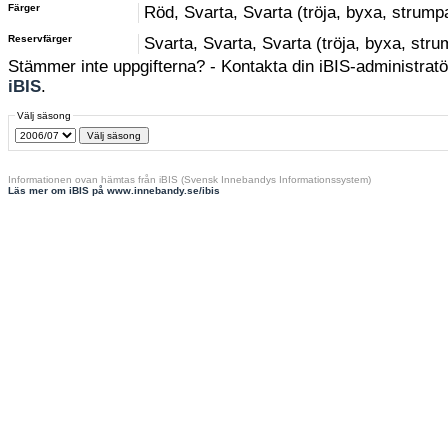
Färger
Röd, Svarta, Svarta (tröja, byxa, strump
Reservfärger
Svarta, Svarta, Svarta (tröja, byxa, str
Stämmer inte uppgifterna? - Kontakta din iBIS-administratör
iBIS
.
Välj säsong
Informationen ovan hämtas från iBIS (Svensk Innebandys Informationssystem)
Läs mer om iBIS på www.innebandy.se/ibis