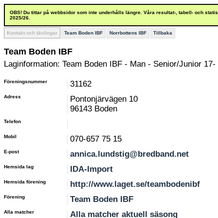
OBS! Du tittar på webbsidor som inte underhålls längre. Våra resultat-, tabell- och stat
2025/26.
Kontakt och tävlingar
Team Boden IBF
Norrbottens IBF
Tillbaka
Team Boden IBF
Laginformation: Team Boden IBF - Man - Senior/Junior 17- 
Föreningsnummer
31162
Adress
Pontonjärvägen 10
96143 Boden
Telefon
Mobil
070-657 75 15
E-post
annica.lundstig@bredband.net
Hemsida lag
IDA-Import
Hemsida förening
http://www.laget.se/teambodenibf
Förening
Team Boden IBF
Alla matcher
Alla matcher aktuell säsong