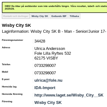
OBS! Du tittar på webbsidor som inte underhålls längre. Våra resultat-, tabell- och stat
2025/26.
Kontakt och tävlingar
Wisby City SK
Gotlands IBF
Tillbaka
Wisby City SK
Laginformation: Wisby City SK B - Man - Senior/Junior 17-
Föreningsnummer
34428
Adress
Ulrica Andersson
Fole Lilla Ryftes 532
62175 VISBY
Telefon
0733298007
Mobil
0733298007
E-post
ulrica@fole.nu
Hemsida lag
IDA-Import
Hemsida förening
http://www.laget.se/Wisby_City__SK
Förening
Wisby City SK