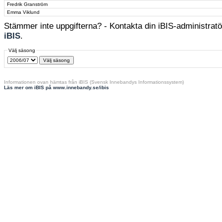
Fredrik Granström
Emma Viklund
Stämmer inte uppgifterna? - Kontakta din iBIS-administratör
iBIS
.
Välj säsong
Informationen ovan hämtas från iBIS (Svensk Innebandys Informationssystem)
Läs mer om iBIS på www.innebandy.se/ibis