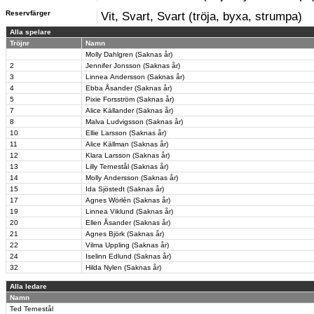
Reservfärger
Vit, Svart, Svart (tröja, byxa, strumpa)
Alla spelare
Tröjnr
Namn
Molly Dahlgren (Saknas år)
2
Jennifer Jonsson (Saknas år)
3
Linnea Andersson (Saknas år)
4
Ebba Åsander (Saknas år)
5
Pixie Forsström (Saknas år)
7
Alice Källander (Saknas år)
8
Malva Ludvigsson (Saknas år)
10
Ellie Larsson (Saknas år)
11
Alice Källman (Saknas år)
12
Klara Larsson (Saknas år)
13
Lilly Ternestål (Saknas år)
14
Molly Andersson (Saknas år)
15
Ida Sjöstedt (Saknas år)
17
Agnes Wörlén (Saknas år)
19
Linnea Viklund (Saknas år)
20
Ellen Åsander (Saknas år)
21
Agnes Björk (Saknas år)
22
Vilma Uppling (Saknas år)
24
Iselinn Edlund (Saknas år)
32
Hilda Nylen (Saknas år)
Alla ledare
Namn
Ted Ternestål