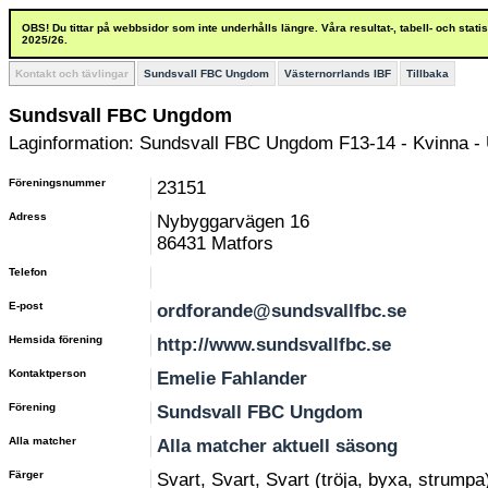
OBS! Du tittar på webbsidor som inte underhålls längre. Våra resultat-, tabell- och stat
2025/26.
Kontakt och tävlingar
Sundsvall FBC Ungdom
Västernorrlands IBF
Tillbaka
Sundsvall FBC Ungdom
Laginformation: Sundsvall FBC Ungdom F13-14 - Kvinna -
Föreningsnummer
23151
Adress
Nybyggarvägen 16
86431 Matfors
Telefon
E-post
ordforande@sundsvallfbc.se
Hemsida förening
http://www.sundsvallfbc.se
Kontaktperson
Emelie Fahlander
Förening
Sundsvall FBC Ungdom
Alla matcher
Alla matcher aktuell säsong
Färger
Svart, Svart, Svart (tröja, byxa, strumpa