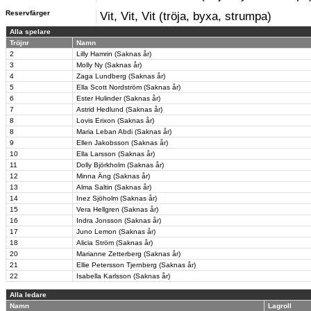
Reservfärger
Vit, Vit, Vit (tröja, byxa, strumpa)
Alla spelare
Tröjnr
Namn
2
Lilly Hamrin (Saknas år)
3
Molly Ny (Saknas år)
4
Zaga Lundberg (Saknas år)
5
Ella Scott Nordström (Saknas år)
6
Ester Hulinder (Saknas år)
7
Astrid Hedlund (Saknas år)
8
Lovis Erixon (Saknas år)
8
Maria Leban Abdi (Saknas år)
9
Ellen Jakobsson (Saknas år)
10
Ella Larsson (Saknas år)
11
Dolly Björkholm (Saknas år)
12
Minna Äng (Saknas år)
13
Alma Saltin (Saknas år)
14
Inez Sjöholm (Saknas år)
15
Vera Hellgren (Saknas år)
16
Indra Jonsson (Saknas år)
17
Juno Lemon (Saknas år)
18
Alicia Ström (Saknas år)
20
Marianne Zetterberg (Saknas år)
21
Ellie Petersson Tjernberg (Saknas år)
22
Isabella Karlsson (Saknas år)
Alla ledare
Namn
Lagroll