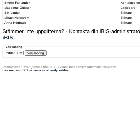
Emelie Fahlander
Kontaktpers
Madelene Ohlsson
Lagledare
Elin Lindahl
Tränare
Mikael Nordström
Tränare
Anna Högback
Tränare
Stämmer inte uppgifterna? - Kontakta din iBIS-administratör
iBIS
.
Välj säsong
Informationen ovan hämtas från iBIS (Svensk Innebandys Informationssystem)
Läs mer om iBIS på www.innebandy.se/ibis