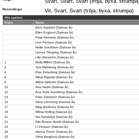
Svart, Svart, Svart (tröja, byxa, strumpa
Reservfärger
Vit, Svart, Svart (tröja, byxa, strumpa)
Alla spelare
Tröjnr
Namn
Elice Aspdahl (Saknas år)
Ellen Englund (Saknas år)
Freja Hermertz (Saknas år)
Linn Persson (Saknas år)
Nellie Svedblom (Saknas år)
Linnea Tångring (Saknas år)
Lilly Utterström (Saknas år)
1
Molly Millred (Saknas år)
3
Tyra Malmborg (Saknas år)
4
Elsa Zetterberg (Saknas år)
6
Hilma Rigedal (Saknas år)
6
Wilma Sjöholm (Saknas år)
10
Alva Hedin (Saknas år)
12
Ana Sofie Sundberg (Saknas år)
13
Frida Zakrisson (Saknas år)
16
Alicia Lönnberg (Saknas år)
17
Meja Borthney (Saknas år)
18
Wilma Hofling (Saknas år)
21
Ida Hasselryd (Saknas år)
21
Ella Rustan Nordh (Saknas år)
23
Li Persson (Saknas år)
24
Hanna Thorin (Saknas år)
25
Vilma Berglund (Saknas år)