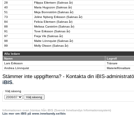
28
Filippa Eilertsen (Saknas år)
40
Maria Hugozon (Saknas år)
51
Meja Bonnström (Saknas år)
73
Joline Nyberg Eriksson (Saknas år)
84
Felicia Eilertsen (Saknas år)
88
Melissa Carström (Saknas år)
91
Tove Eriksson (Saknas år)
97
Freja Vik (Saknas år)
98
Malte Lönnquist (Saknas år)
99
Molly Olsson (Saknas år)
Alla ledare
Namn
Lagroll
Lars Eriksson
Tränare
Andrea Lönnquist
Materielförvaltare
Stämmer inte uppgifterna? - Kontakta din iBIS-administratör
iBIS
.
Välj säsong
Informationen ovan hämtas från iBIS (Svensk Innebandys Informationssystem)
Läs mer om iBIS på www.innebandy.se/ibis