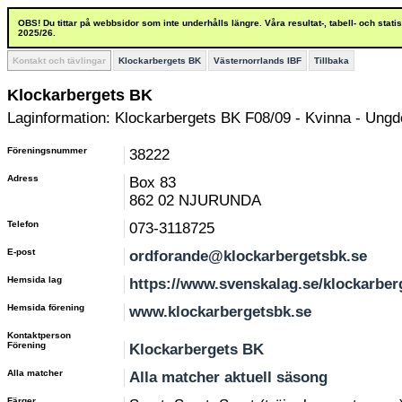
OBS! Du tittar på webbsidor som inte underhålls längre. Våra resultat-, tabell- och stat
2025/26.
Kontakt och tävlingar
Klockarbergets BK
Västernorrlands IBF
Tillbaka
Klockarbergets BK
Laginformation: Klockarbergets BK F08/09 - Kvinna - Ung
Föreningsnummer
38222
Adress
Box 83
862 02 NJURUNDA
Telefon
073-3118725
E-post
ordforande@klockarbergetsbk.se
Hemsida lag
https://www.svenskalag.se/klockarber
Hemsida förening
www.klockarbergetsbk.se
Kontaktperson
Förening
Klockarbergets BK
Alla matcher
Alla matcher aktuell säsong
Färger