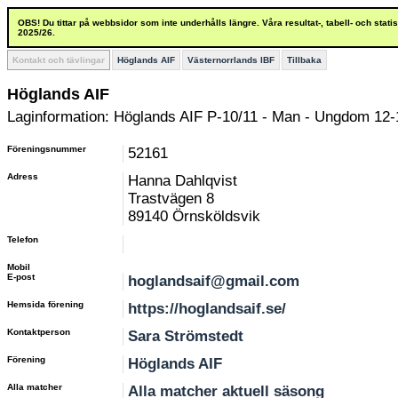
OBS! Du tittar på webbsidor som inte underhålls längre. Våra resultat-, tabell- och stat
2025/26.
Kontakt och tävlingar
Höglands AIF
Västernorrlands IBF
Tillbaka
Höglands AIF
Laginformation: Höglands AIF P-10/11 - Man - Ungdom 12-
Föreningsnummer
52161
Adress
Hanna Dahlqvist
Trastvägen 8
89140 Örnsköldsvik
Telefon
Mobil
E-post
hoglandsaif@gmail.com
Hemsida förening
https://hoglandsaif.se/
Kontaktperson
Sara Strömstedt
Förening
Höglands AIF
Alla matcher
Alla matcher aktuell säsong