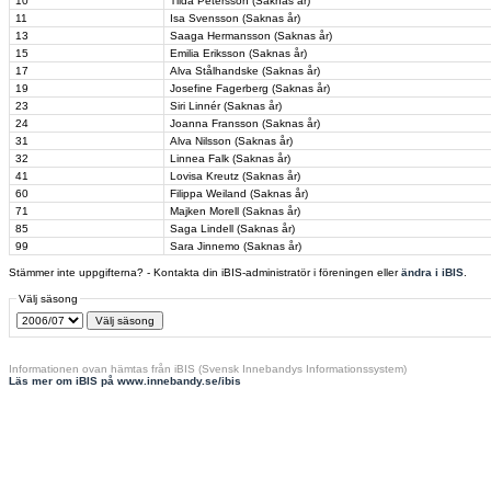
10
Tilda Petersson (Saknas år)
11
Isa Svensson (Saknas år)
13
Saaga Hermansson (Saknas år)
15
Emilia Eriksson (Saknas år)
17
Alva Stålhandske (Saknas år)
19
Josefine Fagerberg (Saknas år)
23
Siri Linnér (Saknas år)
24
Joanna Fransson (Saknas år)
31
Alva Nilsson (Saknas år)
32
Linnea Falk (Saknas år)
41
Lovisa Kreutz (Saknas år)
60
Filippa Weiland (Saknas år)
71
Majken Morell (Saknas år)
85
Saga Lindell (Saknas år)
99
Sara Jinnemo (Saknas år)
Stämmer inte uppgifterna? - Kontakta din iBIS-administratör i föreningen eller
ändra i iBIS
.
Välj säsong
Informationen ovan hämtas från iBIS (Svensk Innebandys Informationssystem)
Läs mer om iBIS på www.innebandy.se/ibis