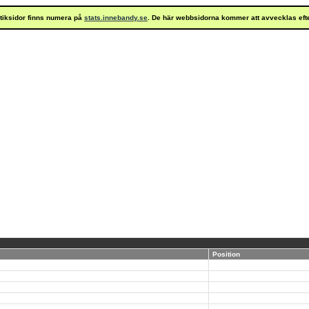
istiksidor finns numera på
stats.innebandy.se
. De här webbsidorna kommer att avvecklas eft
Position