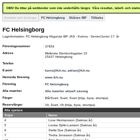
OBS! Du tittar på webbsidor som inte underhålls längre. Våra resultat-, tabell- och stat
Kontakt och tävlingar
FC Helsingborg
Skånes IBF
Tillbaka
FC Helsingborg
Laginformation: FC Helsingborg Höganäs IBF JAS - Kvinna - Senior/Junior 17- år
Föreningsnummer
37854
Adress
Mellersta Stenbocksgatan 10
25437 Helsingborg
Telefon
E-post
karro@fch.nu; adrian@fch.nu
Hemsida förening
www.fch.nu
Förening
FC Helsingborg
Alla matcher
Alla matcher aktuell säsong
Färger
Blå/Svart, Svart, Svart (tröja, byxa, strumpa)
Reservfärger
Vit, Svart, Vit (tröja, byxa, strumpa)
Alla spelare
Tröjnr
Namn
4
Love Hermansson (Saknas år)
5
Lovisa Sjölin-Larsson (Saknas år)
6
Stella Due (Saknas år)
7
Tindra Jonasson (Saknas år)