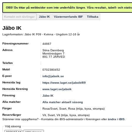
OBS! Du tittar på webbsidor som inte underhålls längre. Våra resultat-, tabell- och stat
Kontakt och tävlingar
Jäbo IK
Västernorrlands IBF
Tillbaka
Jäbo IK
Laginformation: Jäbo IK F09 - Kvinna - Ungdom 12-16 år
Föreningsnummer
44667
Adress
Stina Dannberg
Montörsvägen 7
891 77 JÄRVED
Telefon
Mobil
0702380452
E-post
info@jaboik.se
Hemsida lag
https://www.laget.se/jaboikf09
Hemsida förening
www.laget.se/jaboik
Förening
Jäbo IK
Alla matcher
Alla matcher aktuell säsong
Färger
Rosa/Svart, Svart, Rosa (tröja, byxa, strumpa)
Reservfärger
Vit, Svart, Vit (tröja, byxa, strumpa)
Stämmer inte uppgifterna? - Kontakta din iBIS-administratör i föreningen eller
ändra i iBIS
.
Välj säsong