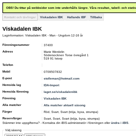
OBS! Du tittar på webbsidor som inte underhålls längre. Våra resultat-, tabell- och stat
Kontakt och tävlingar
Viskadalen IBK
Hallands IBF
Tillbaka
Viskadalen IBK
Laginformation: Viskadalen IBK - Man - Ungdom 12-16 år
Föreningsnummer
37400
Adress
Marie Werdelin
Södersocknen Torse övregård 1
519 91 Istorp
Telefon
Mobil
0709507832
E-post
stolleman@hotmail.com
Hemsida lag
IDA-Import
Hemsida förening
laget.se/viskadalenibk
Förening
Viskadalen IBK
Alla matcher
Alla matcher aktuell säsong
Färger
Röd, Svart, Svart (tröja, byxa, strumpa)
Reservfärger
Svart, Svart, Svart (tröja, byxa, strumpa)
Stämmer inte uppgifterna? - Kontakta din iBIS-administratör i föreningen eller
ändra i iBIS
.
Välj säsong