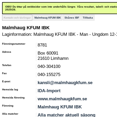
OBS! Du tittar på webbsidor som inte underhålls längre. Våra resultat-, tabell- och stat
2025/26.
Kontakt och tävlingar
Malmhaug KFUM IBK
Skånes IBF
Tillbaka
Malmhaug KFUM IBK
Laginformation: Malmhaug KFUM IBK - Man - Ungdom 12-
Föreningsnummer
8781
Adress
Box 60091
21610 Limhamn
Telefon
040-304100
Fax
040-155275
E-post
kansli@malmhaugkfum.se
Hemsida lag
IDA-Import
Hemsida förening
www.malmhaugkfum.se
Förening
Malmhaug KFUM IBK
Alla matcher
Alla matcher aktuell säsong