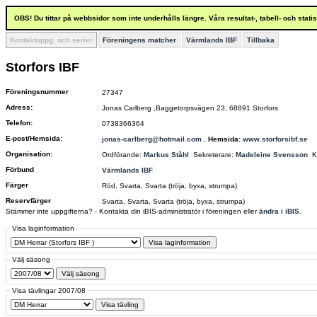
OBS! Du tittar på webbsidor som inte underhålls längre. Våra resultat-, tabell- och stat
Kontaktuppg. och serier
Föreningens matcher
Värmlands IBF
Tillbaka
Storfors IBF
Föreningsnummer
27347
Adress:
Jonas Carlberg ,Baggetorpsvägen 23, 68891 Storfors
Telefon:
0738366364
E-post/Hemsida:
jonas-carlberg@hotmail.com
,
Hemsida:
www.storforsibf.se
Organisation:
Ordförande:
Markus Ståhl
Sekreterare:
Madeleine Svensson
K
Förbund
Värmlands IBF
Färger
Röd, Svarta, Svarta (tröja, byxa, strumpa)
Reservfärger
Svarta, Svarta, Svarta (tröja, byxa, strumpa)
Stämmer inte uppgifterna? - Kontakta din iBIS-administratör i föreningen eller
ändra i iBIS
.
Visa laginformation
Välj säsong
Visa tävlingar 2007/08