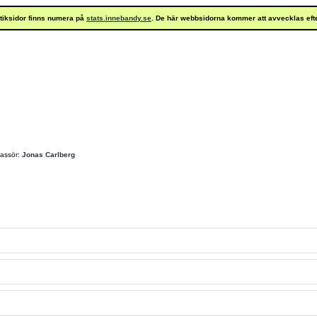
istiksidor finns numera på
stats.innebandy.se
. De här webbsidorna kommer att avvecklas eft
assör:
Jonas Carlberg