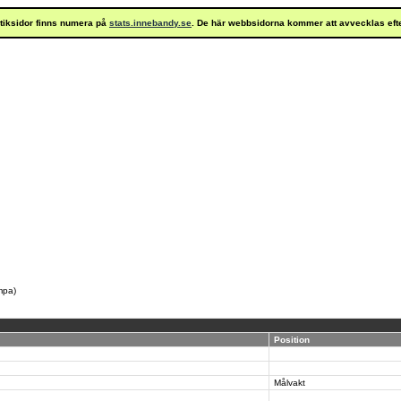
istiksidor finns numera på
stats.innebandy.se
. De här webbsidorna kommer att avvecklas eft
umpa)
Position
Målvakt