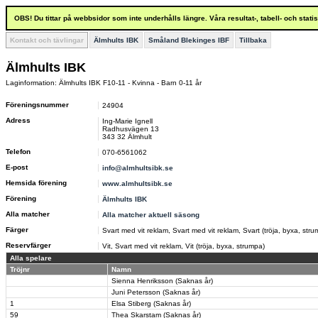
OBS! Du tittar på webbsidor som inte underhålls längre. Våra resultat-, tabell- och stat
Kontakt och tävlingar
Älmhults IBK
Småland Blekinges IBF
Tillbaka
Älmhults IBK
Laginformation: Älmhults IBK F10-11 - Kvinna - Barn 0-11 år
Föreningsnummer
24904
Adress
Ing-Marie Ignell
Radhusvägen 13
343 32 Älmhult
Telefon
070-6561062
E-post
info@almhultsibk.se
Hemsida förening
www.almhultsibk.se
Förening
Älmhults IBK
Alla matcher
Alla matcher aktuell säsong
Färger
Svart med vit reklam, Svart med vit reklam, Svart (tröja, byxa, str
Reservfärger
Vit, Svart med vit reklam, Vit (tröja, byxa, strumpa)
Alla spelare
Tröjnr
Namn
Sienna Henriksson (Saknas år)
Juni Petersson (Saknas år)
1
Elsa Stiberg (Saknas år)
59
Thea Skarstam (Saknas år)