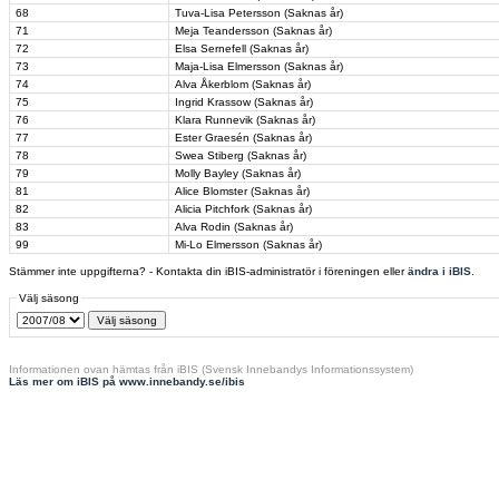
68
Tuva-Lisa Petersson (Saknas år)
71
Meja Teandersson (Saknas år)
72
Elsa Sernefell (Saknas år)
73
Maja-Lisa Elmersson (Saknas år)
74
Alva Åkerblom (Saknas år)
75
Ingrid Krassow (Saknas år)
76
Klara Runnevik (Saknas år)
77
Ester Graesén (Saknas år)
78
Swea Stiberg (Saknas år)
79
Molly Bayley (Saknas år)
81
Alice Blomster (Saknas år)
82
Alicia Pitchfork (Saknas år)
83
Alva Rodin (Saknas år)
99
Mi-Lo Elmersson (Saknas år)
Stämmer inte uppgifterna? - Kontakta din iBIS-administratör i föreningen eller
ändra i iBIS
.
Välj säsong
Informationen ovan hämtas från iBIS (Svensk Innebandys Informationssystem)
Läs mer om iBIS på www.innebandy.se/ibis