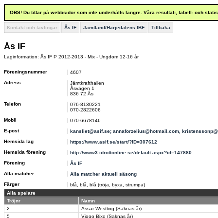
OBS! Du tittar på webbsidor som inte underhålls längre. Våra resultat-, tabell- och stat
Kontakt och tävlingar
Ås IF
Jämtland/Härjedalens IBF
Tillbaka
Ås IF
Laginformation: Ås IF P 2012-2013 - Mix - Ungdom 12-16 år
Föreningsnummer
4607
Adress
Jämtkrafthallen
Åsvägen 1
836 72 Ås
Telefon
076-8130221
070-2822606
Mobil
070-6678146
E-post
kansliet@asif.se; annaforzelius@hotmail.com, kristenssonp
Hemsida lag
https://www.asif.se/start/?ID=307612
Hemsida förening
http://www3.idrottonline.se/default.aspx?id=147880
Förening
Ås IF
Alla matcher
Alla matcher aktuell säsong
Färger
blå, blå, blå (tröja, byxa, strumpa)
Alla spelare
Tröjnr
Namn
2
Assar Westling (Saknas år)
5
Viggo Bixo (Saknas år)