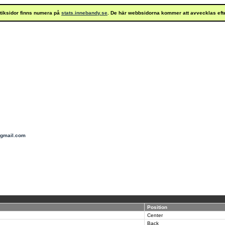
istiksidor finns numera på
stats.innebandy.se
. De här webbsidorna kommer att avvecklas eft
@gmail.com
Position
Center
Back