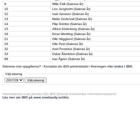
8
Wille Falk (Saknas år)
10
Leo Jungholm (Saknas år)
12
Isak Jansson (Saknas år)
13
Malte Cedervall (Saknas år)
14
Filip Grimbe (Saknas år)
15
Alfred Söderberg (Saknas år)
18
Einar Westling (Saknas år)
21
Olle Hägglund (Saknas år)
25
Olle Petri (Saknas år)
32
Axel Forzelius (Saknas år)
33
Oskar Åkerblom (Saknas år)
88
Ivar Ågren (Saknas år)
Stämmer inte uppgifterna? - Kontakta din iBIS-administratör i föreningen eller
ändra i iBIS
.
Välj säsong
Informationen ovan hämtas från iBIS (Svensk Innebandys Informationssystem)
Läs mer om iBIS på www.innebandy.se/ibis