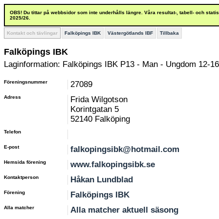
OBS! Du tittar på webbsidor som inte underhålls längre. Våra resultat-, tabell- och stat
2025/26.
Kontakt och tävlingar
Falköpings IBK
Västergötlands IBF
Tillbaka
Falköpings IBK
Laginformation: Falköpings IBK P13 - Man - Ungdom 12-16
Föreningsnummer
27089
Adress
Frida Wilgotson
Korintgatan 5
52140 Falköping
Telefon
E-post
falkopingsibk@hotmail.com
Hemsida förening
www.falkopingsibk.se
Kontaktperson
Håkan Lundblad
Förening
Falköpings IBK
Alla matcher
Alla matcher aktuell säsong