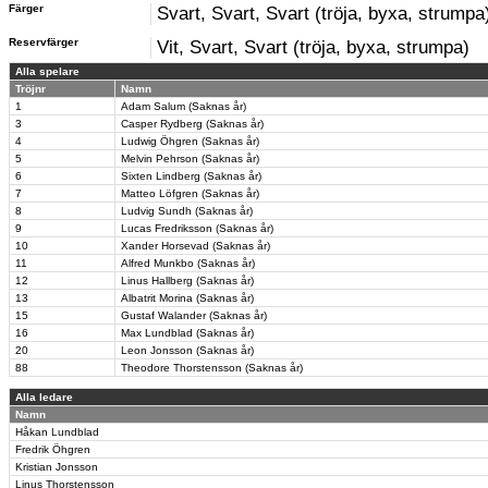
Färger
Svart, Svart, Svart (tröja, byxa, strumpa
Reservfärger
Vit, Svart, Svart (tröja, byxa, strumpa)
Alla spelare
Tröjnr
Namn
1
Adam Salum (Saknas år)
3
Casper Rydberg (Saknas år)
4
Ludwig Öhgren (Saknas år)
5
Melvin Pehrson (Saknas år)
6
Sixten Lindberg (Saknas år)
7
Matteo Löfgren (Saknas år)
8
Ludvig Sundh (Saknas år)
9
Lucas Fredriksson (Saknas år)
10
Xander Horsevad (Saknas år)
11
Alfred Munkbo (Saknas år)
12
Linus Hallberg (Saknas år)
13
Albatrit Morina (Saknas år)
15
Gustaf Walander (Saknas år)
16
Max Lundblad (Saknas år)
20
Leon Jonsson (Saknas år)
88
Theodore Thorstensson (Saknas år)
Alla ledare
Namn
Håkan Lundblad
Fredrik Öhgren
Kristian Jonsson
Linus Thorstensson