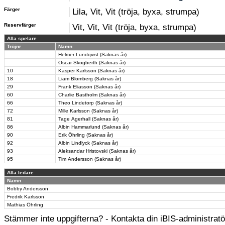
Färger
Lila, Vit, Vit (tröja, byxa, strumpa)
Reservfärger
Vit, Vit, Vit (tröja, byxa, strumpa)
Alla spelare
Tröjnr
Namn
Helmer Lundqvist (Saknas år)
Oscar Skogberth (Saknas år)
10
Kasper Karlsson (Saknas år)
18
Liam Blomberg (Saknas år)
29
Frank Eliasson (Saknas år)
60
Charlie Bastholm (Saknas år)
66
Theo Lindetorp (Saknas år)
72
Mille Karlsson (Saknas år)
81
Tage Agerhall (Saknas år)
86
Albin Hammarlund (Saknas år)
90
Erik Öhrling (Saknas år)
92
Albin Lindlyck (Saknas år)
93
Aleksandar Hristovski (Saknas år)
95
Tim Andersson (Saknas år)
Alla ledare
Namn
Bobby Andersson
Fredrik Karlsson
Mathias Öhrling
Stämmer inte uppgifterna? - Kontakta din iBIS-administratör