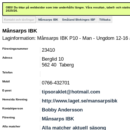
OBS! Du tittar på webbsidor som inte underhålls längre. Våra resultat-, tabell- och stat
2025/26.
Kontakt och tävlingar
Månsarps IBK
Småland Blekinges IBF
Tillbaka
Månsarps IBK
Laginformation: Månsarps IBK P10 - Man - Ungdom 12-16 
Föreningsnummer
23410
Adress
Berglid 10
562 40 Taberg
Telefon
Mobil
0766-432701
E-post
tipsoraklet@hotmail.com
Hemsida förening
http://www.laget.se/mansarpsibk
Kontaktperson
Bobby Andersson
Förening
Månsarps IBK
Alla matcher
Alla matcher aktuell säsong