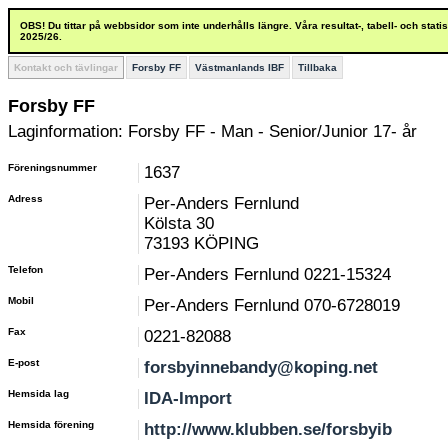
OBS! Du tittar på webbsidor som inte underhålls längre. Våra resultat-, tabell- och stat
2025/26.
Kontakt och tävlingar
Forsby FF
Västmanlands IBF
Tillbaka
Forsby FF
Laginformation: Forsby FF - Man - Senior/Junior 17- år
Föreningsnummer
1637
Adress
Per-Anders Fernlund
Kölsta 30
73193 KÖPING
Telefon
Per-Anders Fernlund 0221-15324
Mobil
Per-Anders Fernlund 070-6728019
Fax
0221-82088
E-post
forsbyinnebandy@koping.net
Hemsida lag
IDA-Import
Hemsida förening
http://www.klubben.se/forsbyib