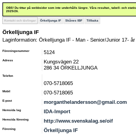
OBS! Du tittar på webbsidor som inte underhålls längre. Våra resultat-, tabell- och stat
2025/26.
Kontakt och tävlingar
Örkelljunga IF
Skånes IBF
Tillbaka
Örkelljunga IF
Laginformation: Örkelljunga IF - Man - Senior/Junior 17- år
Föreningsnummer
5124
Adress
Kungsvägen 22
286 34 ÖRKELLJUNGA
Telefon
070-5718065
Mobil
070-5718065
E-post
morganthelandersson@gmail.com
Hemsida lag
IDA-Import
Hemsida förening
http://www.svenskalag.se/oif
Förening
Örkelljunga IF