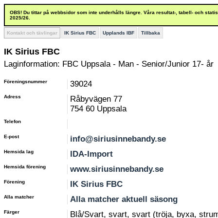
OBS! Du tittar på webbsidor som inte underhålls längre. Våra resultat-, tabell- och stat
2025/26.
Kontakt och tävlingar
IK Sirius FBC
Upplands IBF
Tillbaka
IK Sirius FBC
Laginformation: FBC Uppsala - Man - Senior/Junior 17- år
Föreningsnummer
39024
Adress
Råbyvägen 77
754 60 Uppsala
Telefon
E-post
info@siriusinnebandy.se
Hemsida lag
IDA-Import
Hemsida förening
www.siriusinnebandy.se
Förening
IK Sirius FBC
Alla matcher
Alla matcher aktuell säsong
Färger
Blå/Svart, svart, svart (tröja, byxa, stru