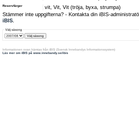
Reservfärger
vit, Vit, Vit (tröja, byxa, strumpa)
Stämmer inte uppgifterna? - Kontakta din iBIS-administratör
iBIS
.
Välj säsong
Informationen ovan hämtas från iBIS (Svensk Innebandys Informationssystem)
Läs mer om iBIS på www.innebandy.se/ibis