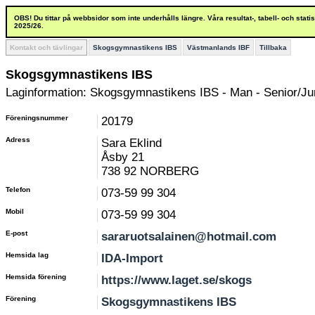
OBS! Du tittar på webbsidor som inte underhålls längre. Våra resultat-, tabell- och stat
2025/26.
Kontakt och tävlingar
Skogsgymnastikens IBS
Västmanlands IBF
Tillbaka
Skogsgymnastikens IBS
Laginformation: Skogsgymnastikens IBS - Man - Senior/Jun
Föreningsnummer
20179
Adress
Sara Eklind
Åsby 21
738 92 NORBERG
Telefon
073-59 99 304
Mobil
073-59 99 304
E-post
sararuotsalainen@hotmail.com
Hemsida lag
IDA-Import
Hemsida förening
https://www.laget.se/skogs
Förening
Skogsgymnastikens IBS