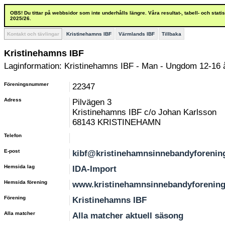
OBS! Du tittar på webbsidor som inte underhålls längre. Våra resultat-, tabell- och stat
2025/26.
Kontakt och tävlingar
Kristinehamns IBF
Värmlands IBF
Tillbaka
Kristinehamns IBF
Laginformation: Kristinehamns IBF - Man - Ungdom 12-16 
Föreningsnummer
22347
Adress
Pilvägen 3
Kristinehamns IBF c/o Johan Karlsson
68143 KRISTINEHAMN
Telefon
E-post
kibf@kristinehamnsinnebandyforenin
Hemsida lag
IDA-Import
Hemsida förening
www.kristinehamnsinnebandyforening
Förening
Kristinehamns IBF
Alla matcher
Alla matcher aktuell säsong