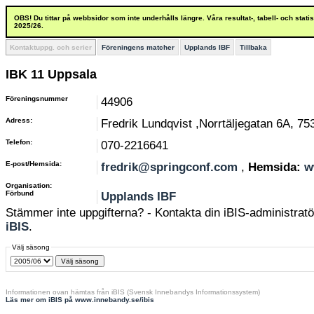
OBS! Du tittar på webbsidor som inte underhålls längre. Våra resultat-, tabell- och stat
2025/26.
Kontaktuppg. och serier
Föreningens matcher
Upplands IBF
Tillbaka
IBK 11 Uppsala
Föreningsnummer
44906
Adress:
Fredrik Lundqvist ,Norrtäljegatan 6A, 7
Telefon:
070-2216641
E-post/Hemsida:
fredrik@springconf.com
,
Hemsida:
w
Organisation:
Förbund
Upplands IBF
Stämmer inte uppgifterna? - Kontakta din iBIS-administratör
iBIS
.
Välj säsong
Informationen ovan hämtas från iBIS (Svensk Innebandys Informationssystem)
Läs mer om iBIS på www.innebandy.se/ibis