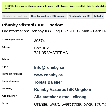
OBS! Du tittar på webbsidor som inte underhålls längre. Våra resultat-, tabell- och stat
2025/26.
Kontakt och tävlingar
Rönnby Västerås IBK Ungdom
Västmanlands IBF
Tillbaka
Rönnby Västerås IBK Ungdom
Laginformation: Rönnby IBK Ung PK7 2013 - Man - Barn 0-
Föreningsnummer
39374
Adress
Box 182
721 05 VÄSTERÅS
Telefon
E-post
Info@ronnby.se
Hemsida förening
www.ronnby.se
Kontaktperson
Tobias Balsner
Förening
Rönnby Västerås IBK Ungdom
Alla matcher
Alla matcher aktuell säsong
Färger
Orange, Svart, Svart (tröja, byxa, strum