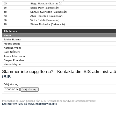
65
Sigge Uusitalo (Saknas år)
66
Sigge Palm (Saknas år)
68
Samuel Svensson (Saknas år)
73
Alvin Pontelius (Saknas år)
76
Victor Estelli (Saknas år)
99
Sixten Almbacke (Saknas år)
Alla ledare
Namn
Tobias Balsner
Fredrik Strand
Karolina Widar
Sara Stålberg
Jonas Johansson
Casper Pontelius
Hanna Magnét
Stämmer inte uppgifterna? - Kontakta din iBIS-administratör
iBIS
.
Välj säsong
Informationen ovan hämtas från iBIS (Svensk Innebandys Informationssystem)
Läs mer om iBIS på www.innebandy.se/ibis