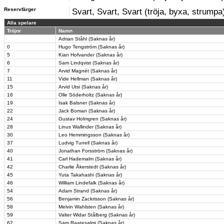
Reservfärger
Svart, Svart, Svart (tröja, byxa, strumpa
Alla spelare
Tröjnr
Namn
Adrian Ståhl (Saknas år)
0
Hugo Tengström (Saknas år)
5
Kian Hofvander (Saknas år)
6
Sam Lindqvist (Saknas år)
7
Arvid Magnét (Saknas år)
11
Vide Hellman (Saknas år)
15
Arvid Utsi (Saknas år)
16
Olle Söderholtz (Saknas år)
19
Isak Balsner (Saknas år)
22
Jack Boman (Saknas år)
24
Gustav Holmgren (Saknas år)
28
Linus Wallinder (Saknas år)
30
Leo Hemmingsson (Saknas år)
37
Ludvig Tunell (Saknas år)
40
Jonathan Forsström (Saknas år)
41
Carl Hademalm (Saknas år)
42
Charlie Åkerstedt (Saknas år)
45
Yuta Takahashi (Saknas år)
46
William Lindefalk (Saknas år)
54
Adam Strand (Saknas år)
56
Benjamin Zackrisson (Saknas år)
58
Melvin Wahlsten (Saknas år)
59
Valter Widar Stålberg (Saknas år)
62
Sam Raatesalmi (Saknas år)